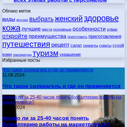
Облако меток
здоровье
женский
выбрать
виды
вкусное
кожа
лучшие
особенности
места
основные
отвар
откройте
преимущества
приготовления
приготовить
путешествия
рецепт
сухой
салат
секреты
советы
туризм
кожи
украшение
температура
Избранные посты
Что такое силикагель и где он применяется
11.08.2024
Что такое силикагель и где он применяется
Можно ли за 25-40 часов понять бухгалтерию работы на
маркетплейсе?
17.05.2024
Можно ли за 25-40 часов понять
бухгалтерию работы на маркетплейсе?