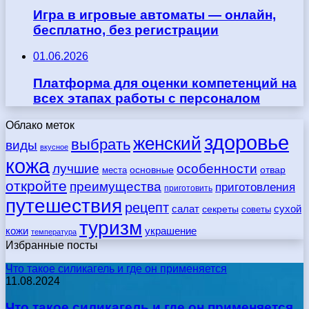
Игра в игровые автоматы — онлайн,
бесплатно, без регистрации
01.06.2026
Платформа для оценки компетенций на
всех этапах работы с персоналом
Облако меток
здоровье
женский
выбрать
виды
вкусное
кожа
лучшие
особенности
места
основные
отвар
откройте
преимущества
приготовления
приготовить
путешествия
рецепт
сухой
салат
секреты
советы
туризм
кожи
украшение
температура
Избранные посты
Что такое силикагель и где он применяется
11.08.2024
Что такое силикагель и где он применяется