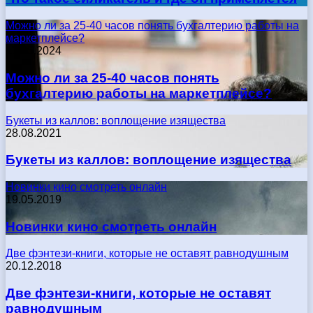
Можно ли за 25-40 часов понять бухгалтерию работы на
маркетплейсе?
17.05.2024
Можно ли за 25-40 часов понять
бухгалтерию работы на маркетплейсе?
Букеты из каллов: воплощение изящества
28.08.2021
Букеты из каллов: воплощение изящества
Новинки кино смотреть онлайн
19.05.2019
Новинки кино смотреть онлайн
Две фэнтези-книги, которые не оставят равнодушным
20.12.2018
Две фэнтези-книги, которые не оставят
равнодушным