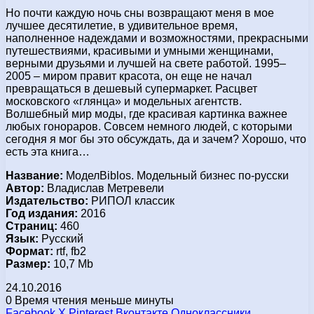
Но почти каждую ночь сны возвращают меня в мое
лучшее десятилетие, в удивительное время,
наполненное надеждами и возможностями, прекрасными
путешествиями, красивыми и умными женщинами,
верными друзьями и лучшей на свете работой. 1995–
2005 – миром правит красота, он еще не начал
превращаться в дешевый супермаркет. Расцвет
московского «глянца» и модельных агентств.
Волшебный мир моды, где красивая картинка важнее
любых гонораров. Совсем немного людей, с которыми
сегодня я мог бы это обсуждать, да и зачем? Хорошо, что
есть эта книга…
Название:
МоделBiblos. Модельный бизнес по-русски
Автор:
Владислав Метревели
Издательство:
РИПОЛ классик
Год издания:
2016
Страниц:
460
Язык:
Русский
Формат:
rtf, fb2
Размер:
10,7 Mb
24.10.2016
0
Время чтения меньше минуты
Facebook
X
Pinterest
Вконтакте
Одноклассники