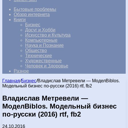
Бытовые проблемы
Обзор интернета
Книги
Бизнес
Досуг и Хобби
Искусство и Культура
Компьютерные
Наука и Познание
Общество
Технические
Художественные
Человек и Здоровье
Разное
Главная
/
Бизнес
/
Владислав Метревели — МоделBiblos.
Модельный бизнес по-русски (2016) rtf, fb2
Владислав Метревели —
МоделBiblos. Модельный бизнес
по-русски (2016) rtf, fb2
24.10.2016