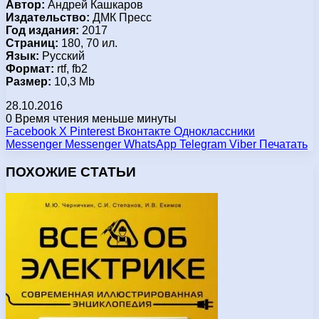
Автор:
Андрей Кашкаров
Издательство:
ДМК Пресс
Год издания:
2017
Страниц:
180, 70 ил.
Язык:
Русский
Формат:
rtf, fb2
Размер:
10,3 Mb
28.10.2016
0
Время чтения меньше минуты
Facebook
X
Pinterest
Вконтакте
Одноклассники
Messenger
Messenger
WhatsApp
Telegram
Viber
Печатать
ПОХОЖИЕ СТАТЬИ