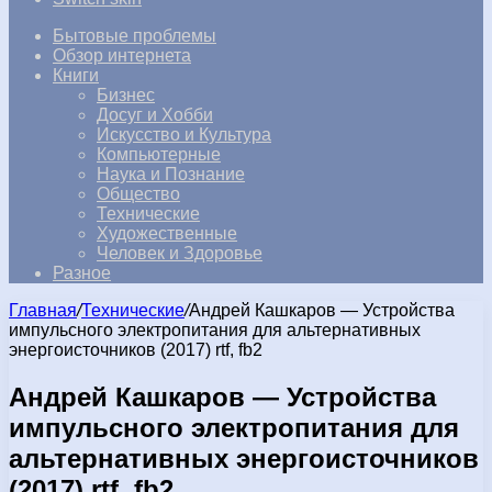
Бытовые проблемы
Обзор интернета
Книги
Бизнес
Досуг и Хобби
Искусство и Культура
Компьютерные
Наука и Познание
Общество
Технические
Художественные
Человек и Здоровье
Разное
Главная
/
Технические
/
Андрей Кашкаров — Устройства
импульсного электропитания для альтернативных
энергоисточников (2017) rtf, fb2
Андрей Кашкаров — Устройства
импульсного электропитания для
альтернативных энергоисточников
(2017) rtf, fb2