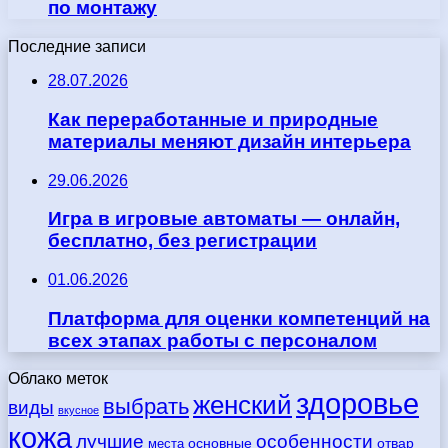
по монтажу
Последние записи
28.07.2026
Как переработанные и природные
материалы меняют дизайн интерьера
29.06.2026
Игра в игровые автоматы — онлайн,
бесплатно, без регистрации
01.06.2026
Платформа для оценки компетенций на
всех этапах работы с персоналом
Облако меток
здоровье
женский
выбрать
виды
вкусное
кожа
лучшие
особенности
места
основные
отвар