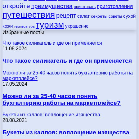
откройте
преимущества
приготовления
приготовить
путешествия
рецепт
сухой
салат
секреты
советы
туризм
кожи
украшение
температура
Избранные посты
Что такое силикагель и где он применяется
11.08.2024
Что такое силикагель и где он применяется
Можно ли за 25-40 часов понять бухгалтерию работы на
маркетплейсе?
17.05.2024
Можно ли за 25-40 часов понять
бухгалтерию работы на маркетплейсе?
Букеты из каллов: воплощение изящества
28.08.2021
Букеты из каллов: воплощение изящества