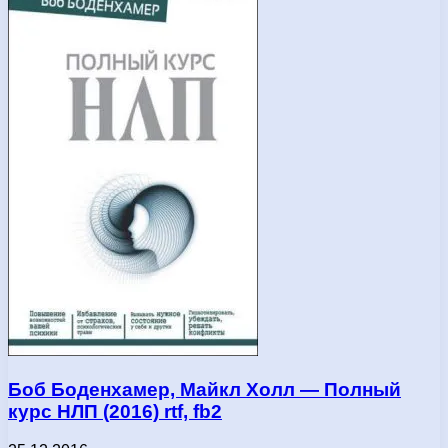
Боб Боденхамер, Майкл Холл — Полный
курс НЛП (2016) rtf, fb2