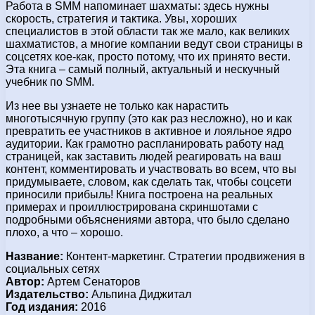
Работа в SMM напоминает шахматы: здесь нужны
скорость, стратегия и тактика. Увы, хороших
специалистов в этой области так же мало, как великих
шахматистов, а многие компании ведут свои страницы в
соцсетях кое-как, просто потому, что их принято вести.
Эта книга – самый полный, актуальный и нескучный
учебник по SMM.
Из нее вы узнаете не только как нарастить
многотысячную группу (это как раз несложно), но и как
превратить ее участников в активное и лояльное ядро
аудитории. Как грамотно распланировать работу над
страницей, как заставить людей реагировать на ваш
контент, комментировать и участвовать во всем, что вы
придумываете, словом, как сделать так, чтобы соцсети
приносили прибыль! Книга построена на реальных
примерах и проиллюстрирована скриншотами с
подробными объяснениями автора, что было сделано
плохо, а что – хорошо.
Название:
Контент-маркетинг. Стратегии продвижения в
социальных сетях
Автор:
Артем Сенаторов
Издательство:
Альпина Диджитал
Год издания:
2016