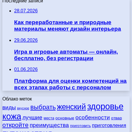
Последние записи
28.07.2026
Как переработанные и природные
материалы меняют дизайн интерьера
29.06.2026
Игра в игровые автоматы — онлайн,
бесплатно, без регистрации
01.06.2026
Платформа для оценки компетенций на
всех этапах работы с персоналом
Облако меток
здоровье
женский
выбрать
виды
вкусное
кожа
лучшие
особенности
места
основные
отвар
откройте
преимущества
приготовления
приготовить