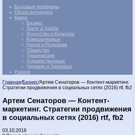
Бытовые проблемы
Обзор интернета
Книги
Бизнес
Досуг и Хобби
Искусство и Культура
Компьютерные
Наука и Познание
Общество
Технические
Художественные
Человек и Здоровье
Разное
Главная
/
Бизнес
/
Артем Сенаторов — Контент-маркетинг.
Стратегии продвижения в социальных сетях (2016) rtf, fb2
Артем Сенаторов — Контент-
маркетинг. Стратегии продвижения
в социальных сетях (2016) rtf, fb2
03.10.2016