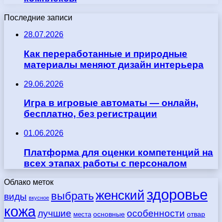
Последние записи
28.07.2026
Как переработанные и природные
материалы меняют дизайн интерьера
29.06.2026
Игра в игровые автоматы — онлайн,
бесплатно, без регистрации
01.06.2026
Платформа для оценки компетенций на
всех этапах работы с персоналом
Облако меток
здоровье
женский
выбрать
виды
вкусное
кожа
лучшие
особенности
места
основные
отвар