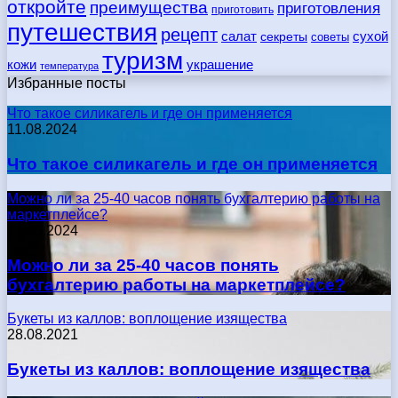
откройте
преимущества
приготовления
приготовить
путешествия
рецепт
сухой
салат
секреты
советы
туризм
кожи
украшение
температура
Избранные посты
Что такое силикагель и где он применяется
11.08.2024
Что такое силикагель и где он применяется
Можно ли за 25-40 часов понять бухгалтерию работы на
маркетплейсе?
17.05.2024
Можно ли за 25-40 часов понять
бухгалтерию работы на маркетплейсе?
Букеты из каллов: воплощение изящества
28.08.2021
Букеты из каллов: воплощение изящества